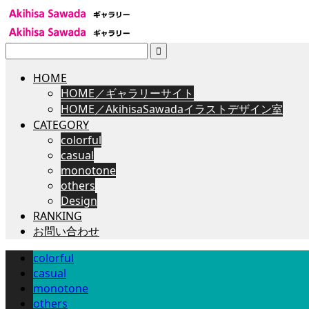
検
索:
HOME
HOME／ギャラリーサイト
HOME／AkihisaSawadaイラストデザイン室
CATEGORY
colorful
casual
monotone
others
Design
RANKING
お問い合わせ
colorful
casual
monotone
others