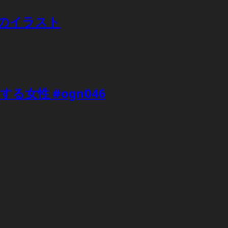
のイラスト
女性 #ogn046