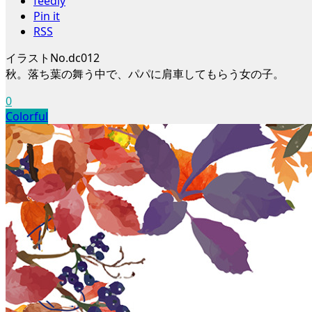
feedly
Pin it
RSS
イラストNo.dc012
秋。落ち葉の舞う中で、パパに肩車してもらう女の子。
0
Colorful