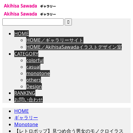
検
索:
HOME
HOME／ギャラリーサイト
HOME／AkihisaSawadaイラストデザイン室
CATEGORY
colorful
casual
monotone
others
Design
RANKING
お問い合わせ
HOME
ギャラリー
Monotone
【レトロポップ】見つめ合う男女のモノクロイラス